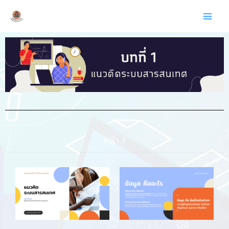
Skip
Mai
Kruball.com
to
Men
content
หน้า 1